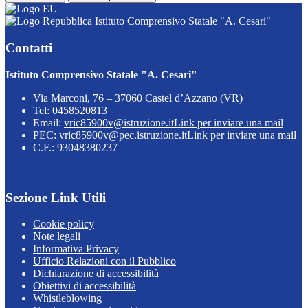
Istituto Comprensivo Statale "A. Cesari"
Contatti
Istituto Comprensivo Statale "A. Cesari"
Via Marconi, 76 – 37060 Castel d’Azzano (VR)
Tel:
0458520813
Email:
vric85900v@istruzione.it
Link per inviare una mail
PEC:
vric85900v@pec.istruzione.it
Link per inviare una mail
C.F.: 93048380237
Sezione Link Utili
Cookie policy
Note legali
Informativa Privacy
Ufficio Relazioni con il Pubblico
Dichiarazione di accessibilità
Obiettivi di accessibilità
Whistleblowing