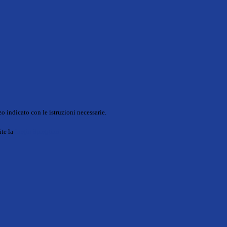
o indicato con le istruzioni necessarie.
ite la
Login Spaggiari