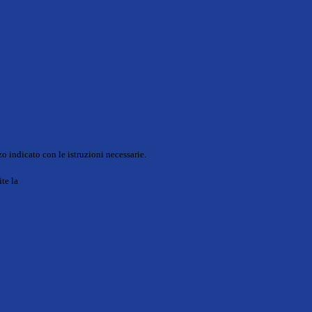
o indicato con le istruzioni necessarie.
ite la
Login Spaggiari