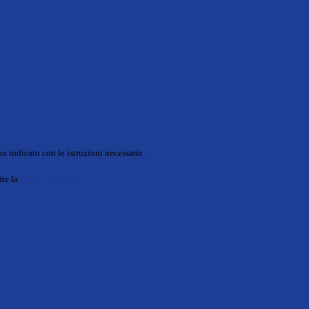
o indicato con le istruzioni necessarie.
ite la
Login Spaggiari