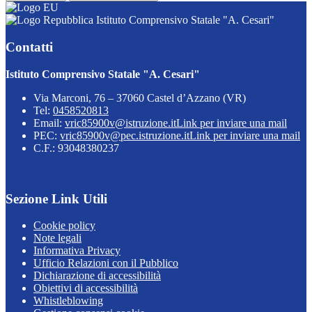
Istituto Comprensivo Statale "A. Cesari"
Contatti
Istituto Comprensivo Statale "A. Cesari"
Via Marconi, 76 – 37060 Castel d’Azzano (VR)
Tel:
0458520813
Email:
vric85900v@istruzione.it
Link per inviare una mail
PEC:
vric85900v@pec.istruzione.it
Link per inviare una mail
C.F.: 93048380237
Sezione Link Utili
Cookie policy
Note legali
Informativa Privacy
Ufficio Relazioni con il Pubblico
Dichiarazione di accessibilità
Obiettivi di accessibilità
Whistleblowing