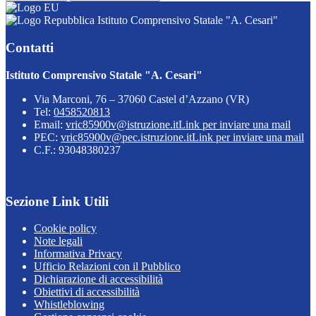
Istituto Comprensivo Statale "A. Cesari"
Contatti
Istituto Comprensivo Statale "A. Cesari"
Via Marconi, 76 – 37060 Castel d’Azzano (VR)
Tel:
0458520813
Email:
vric85900v@istruzione.it
Link per inviare una mail
PEC:
vric85900v@pec.istruzione.it
Link per inviare una mail
C.F.: 93048380237
Sezione Link Utili
Cookie policy
Note legali
Informativa Privacy
Ufficio Relazioni con il Pubblico
Dichiarazione di accessibilità
Obiettivi di accessibilità
Whistleblowing