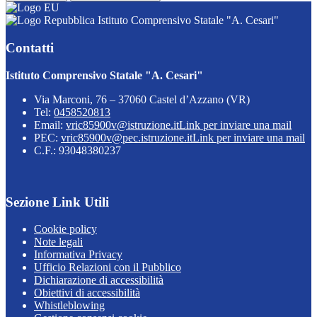
Istituto Comprensivo Statale "A. Cesari"
Contatti
Istituto Comprensivo Statale "A. Cesari"
Via Marconi, 76 – 37060 Castel d’Azzano (VR)
Tel:
0458520813
Email:
vric85900v@istruzione.it
Link per inviare una mail
PEC:
vric85900v@pec.istruzione.it
Link per inviare una mail
C.F.: 93048380237
Sezione Link Utili
Cookie policy
Note legali
Informativa Privacy
Ufficio Relazioni con il Pubblico
Dichiarazione di accessibilità
Obiettivi di accessibilità
Whistleblowing