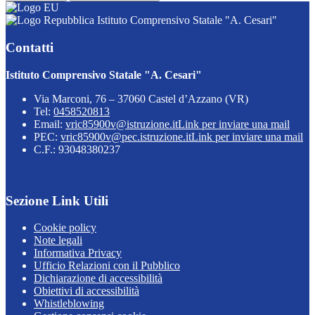
Istituto Comprensivo Statale "A. Cesari"
Contatti
Istituto Comprensivo Statale "A. Cesari"
Via Marconi, 76 – 37060 Castel d’Azzano (VR)
Tel:
0458520813
Email:
vric85900v@istruzione.it
Link per inviare una mail
PEC:
vric85900v@pec.istruzione.it
Link per inviare una mail
C.F.: 93048380237
Sezione Link Utili
Cookie policy
Note legali
Informativa Privacy
Ufficio Relazioni con il Pubblico
Dichiarazione di accessibilità
Obiettivi di accessibilità
Whistleblowing