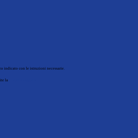
o indicato con le istruzioni necessarie.
ite la
Login Spaggiari