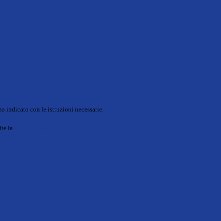
o indicato con le istruzioni necessarie.
ite la
Login Spaggiari