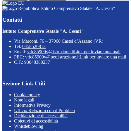
Istituto Comprensivo Statale "A. Cesari"
Contatti
Istituto Comprensivo Statale "A. Cesari"
Via Marconi, 76 – 37060 Castel d’Azzano (VR)
Tel:
0458520813
Email:
vric85900v@istruzione.it
Link per inviare una mail
PEC:
vric85900v@pec.istruzione.it
Link per inviare una mail
C.F.: 93048380237
Sezione Link Utili
Cookie policy
Note legali
Informativa Privacy
Ufficio Relazioni con il Pubblico
Dichiarazione di accessibilità
Obiettivi di accessibilità
Whistleblowing