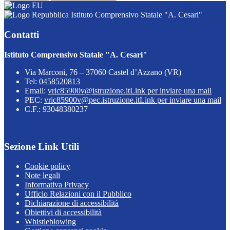
Istituto Comprensivo Statale "A. Cesari"
Contatti
Istituto Comprensivo Statale "A. Cesari"
Via Marconi, 76 – 37060 Castel d’Azzano (VR)
Tel:
0458520813
Email:
vric85900v@istruzione.it
Link per inviare una mail
PEC:
vric85900v@pec.istruzione.it
Link per inviare una mail
C.F.: 93048380237
Sezione Link Utili
Cookie policy
Note legali
Informativa Privacy
Ufficio Relazioni con il Pubblico
Dichiarazione di accessibilità
Obiettivi di accessibilità
Whistleblowing