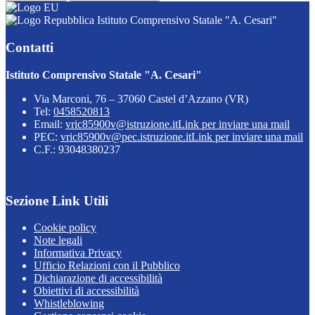
Istituto Comprensivo Statale "A. Cesari"
Contatti
Istituto Comprensivo Statale "A. Cesari"
Via Marconi, 76 – 37060 Castel d’Azzano (VR)
Tel:
0458520813
Email:
vric85900v@istruzione.it
Link per inviare una mail
PEC:
vric85900v@pec.istruzione.it
Link per inviare una mail
C.F.: 93048380237
Sezione Link Utili
Cookie policy
Note legali
Informativa Privacy
Ufficio Relazioni con il Pubblico
Dichiarazione di accessibilità
Obiettivi di accessibilità
Whistleblowing